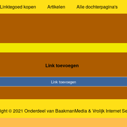
Linktegoed kopen
Artikelen
Alle dochterpagina's
Link toevoegen
Link toevoegen
ight © 2021 Onderdeel van
BaakmanMedia
&
Vrolijk Internet S