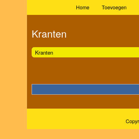
Home
Toevoegen
Kranten
Kranten
Copyr