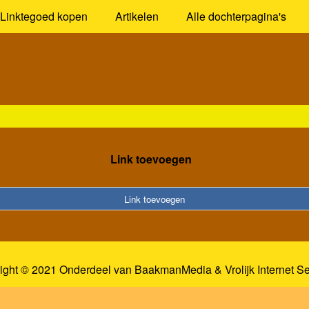
Linktegoed kopen
Artikelen
Alle dochterpagina's
Link toevoegen
Link toevoegen
ight © 2021 Onderdeel van
BaakmanMedia
&
Vrolijk Internet S